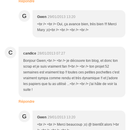
Répondre
G
Gwen
29/01/2013 13:20
<br /> <br /> Oui, ça avance bien, très bien !!! Merci
Mary ;o)<br /> <br /> <br /> <br />
C
candice
28/01/2013 07:27
Bonjour Gwen,<br /> <br /> je découvre ton blog, et donc ton
scrap et je suis vraiment fan !!<br /> <br /> ton projet 52
semaines est vraiment top !! toutes ces petites pochettes c'est
vraiment sympa comme rendu et très dynamique !! et j'adore
les papiers que tu as utilisé ...<br /> <br /> j'ai hâte de voir la
suite !
Répondre
G
Gwen
29/01/2013 13:20
<br /> <br /> Merci beaucoup ;o) @ bientôt alors !<br