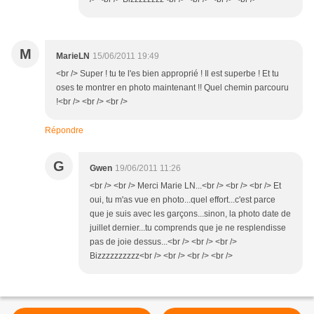
M
MarieLN
15/06/2011 19:49
<br /> Super ! tu te l'es bien approprié ! Il est superbe ! Et tu
oses te montrer en photo maintenant !! Quel chemin parcouru
!<br /> <br /> <br />
Répondre
G
Gwen
19/06/2011 11:26
<br /> <br /> Merci Marie LN...<br /> <br /> <br /> Et
oui, tu m'as vue en photo...quel effort...c'est parce
que je suis avec les garçons...sinon, la photo date de
juillet dernier...tu comprends que je ne resplendisse
pas de joie dessus...<br /> <br /> <br />
Bizzzzzzzzzz<br /> <br /> <br /> <br />