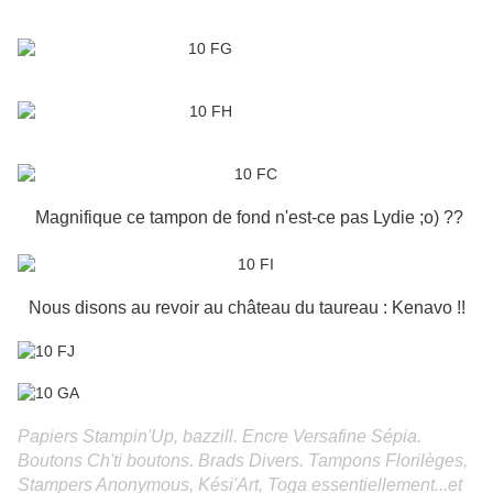
Magnifique ce tampon de fond n'est-ce pas Lydie ;o) ??
Nous disons au revoir au château du taureau : Kenavo !!
Papiers Stampin'Up, bazzill. Encre Versafine Sépia.
Boutons Ch'ti boutons. Brads Divers. Tampons Florilèges,
Stampers Anonymous, Kési'Art, Toga essentiellement...et