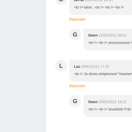
<br /> idem...<br /> <br /> <br />
Répondre
G
Gwen
21/01/2011 08:51
<br /> <br /> yessssssssss !<
L
Lau
20/01/2011 17:32
<br /> Je dirais simplement "vivement l
Répondre
G
Gwen
20/01/2011 18:11
<br /> <br /> Vouiiiiiiiiii !!<