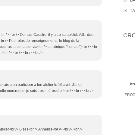
BA
T
CROP
<br /> <br /> Oui, sur Caestre, il y a Le scrap'club AJL, dont
> <br /> Pour plus de renseignements, le blog de la
ourras la contacter via<br /> la rubrique "contact")<br /> <br
!<br /> <br /> <br /> <br />
le
erais bien participer à ton atelier le 16 avril. J'ai eu
e mercredi et je suis très intéressée !<br /> <br /> <br />
PROGR
telier<br /> Bises<br /> Annelise<br /> <br /> <br />