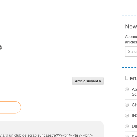
News
Abonne
article
Email
Lien
Article suivant »
AS
Sc
C
I
DI
y a til un club de scrap sur caestre???<br /> <br /> <br />