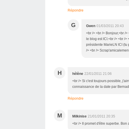
Répondre
G
Gwen
01/03/2011 20:43
<br /> <br /> Bonjour,<br /> 
le blog est ICI.<br /> <br /
présidente MarieLN ICI (tu p
/> <br /> Scrap'amicalement 
H
hélène
22/01/2011 21:06
<br /> Si c'est toujours possible, j'aim
connaissance de la date par Bernadett
Répondre
M
Milkinise
21/01/2011 20:35
<br /> Il promet d'être superbe. Bon a