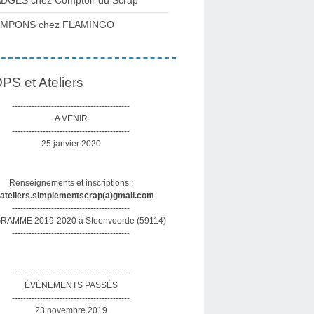
DGES chez Comptoir du Scrap
AMPONS chez FLAMINGO
S et Ateliers
------------------------------------------
A VENIR
------------------------------------------
25 janvier 2020
Renseignements et inscriptions :
sateliers.simplementscrap(a)gmail.com
------------------------------------------
AMME 2019-2020 à Steenvoorde (59114)
------------------------------------------
------------------------------------------
ÉVÉNEMENTS PASSÉS
------------------------------------------
23 novembre 2019