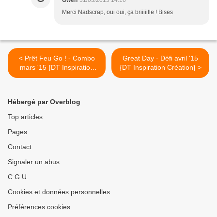
Gwen
31/03/2015 14:16
Merci Nadscrap, oui oui, ça briiiiille ! Bises
< Prêt Feu Go ! - Combo
Great Day - Défi avril '15
mars '15 {DT Inspiration
{DT Inspiration Création} >
Création}
Hébergé par Overblog
Top articles
Pages
Contact
Signaler un abus
C.G.U.
Cookies et données personnelles
Préférences cookies