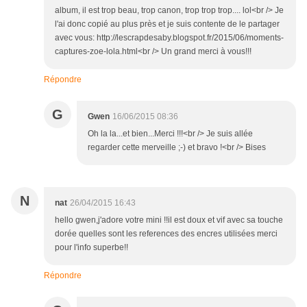
album, il est trop beau, trop canon, trop trop trop.... lol<br /> Je
l'ai donc copié au plus près et je suis contente de le partager
avec vous: http://lescrapdesaby.blogspot.fr/2015/06/moments-
captures-zoe-lola.html<br /> Un grand merci à vous!!!
Répondre
G
Gwen
16/06/2015 08:36
Oh la la...et bien...Merci !!!<br /> Je suis allée
regarder cette merveille ;-) et bravo !<br /> Bises
N
nat
26/04/2015 16:43
hello gwen,j'adore votre mini !!il est doux et vif avec sa touche
dorée quelles sont les references des encres utilisées merci
pour l'info superbe!!
Répondre