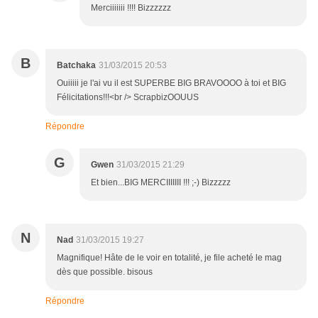
Merciiiiiii !!!! Bizzzzzz
B
Batchaka
31/03/2015 20:53
Ouiiiii je l'ai vu il est SUPERBE BIG BRAVOOOO à toi et BIG
Félicitations!!!<br /> ScrapbizOOUUS
Répondre
G
Gwen
31/03/2015 21:29
Et bien...BIG MERCIIIIIII !!! ;-) Bizzzzz
N
Nad
31/03/2015 19:27
Magnifique! Hâte de le voir en totalité, je file acheté le mag
dès que possible. bisous
Répondre