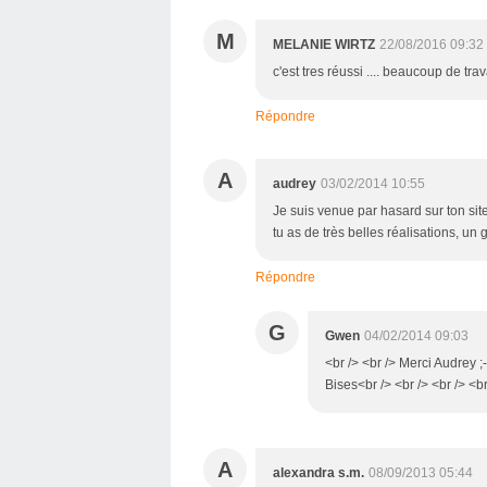
M
MELANIE WIRTZ
22/08/2016 09:32
c'est tres réussi .... beaucoup de trav
Répondre
A
audrey
03/02/2014 10:55
Je suis venue par hasard sur ton sit
tu as de très belles réalisations, un 
Répondre
G
Gwen
04/02/2014 09:03
<br /> <br /> Merci Audrey ;-
Bises<br /> <br /> <br /> <br
A
alexandra s.m.
08/09/2013 05:44