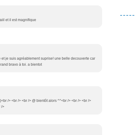
aiil et il est magnifique
e et je suis agréablement suprise! une belle decouverte car
grand bravo à toi. a bientot
)<br /> <br /> <br /> @ bientôt alors ^^<br /> <br /> <br />
 />