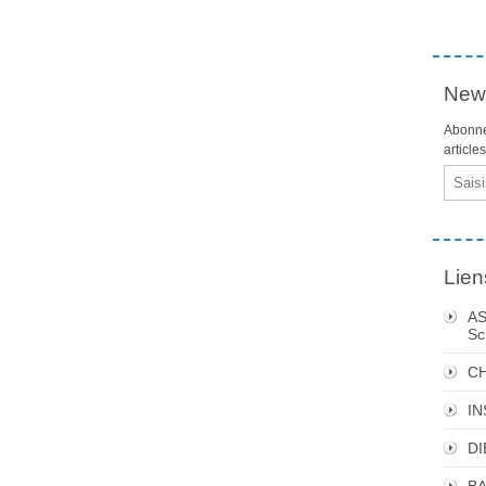
News
Abonne
article
Email
Lien
AS
Sc
C
I
DI