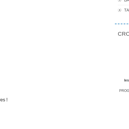
BA
T
CROP
le
PROGR
es !