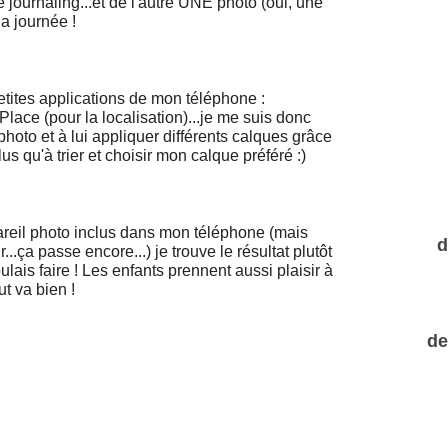
e journaling...et de l'autre UNE photo (oui, une
la journée !
petites applications de mon téléphone :
Place (pour la localisation)...je me suis donc
hoto et à lui appliquer différents calques grâce
plus qu'à trier et choisir mon calque préféré :)
areil photo inclus dans mon téléphone (mais
d
.ça passe encore...) je trouve le résultat plutôt
oulais faire ! Les enfants prennent aussi plaisir à
out va bien !
de