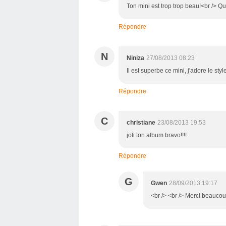
Ton mini est trop trop beau!<br /> Que
Répondre
N
Niniza
27/08/2013 08:23
Il est superbe ce mini, j'adore le style
Répondre
C
christiane
23/08/2013 19:53
joli ton album bravo!!!!
Répondre
G
Gwen
28/09/2013 19:17
<br /> <br /> Merci beaucoup