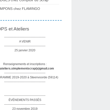
DGES chez Comptoir du Scrap
AMPONS chez FLAMINGO
S et Ateliers
------------------------------------------
A VENIR
------------------------------------------
25 janvier 2020
Renseignements et inscriptions :
sateliers.simplementscrap(a)gmail.com
------------------------------------------
AMME 2019-2020 à Steenvoorde (59114)
------------------------------------------
------------------------------------------
ÉVÉNEMENTS PASSÉS
------------------------------------------
23 novembre 2019