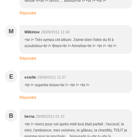
venue !!!<br /> Grrrrrr..... Bisous<br /> <br /> <br />
Répondre
M
Milkinise
28/08/2011 11:40
<br /> Très sympa cet album. J'aime bien l'idée du fil à
scoubidou<br /> Bises<br /> Annelise<br /> <br /> <br />
Répondre
E
estelle
28/08/2011 11:37
<br /> superbe bravo<br /> <br /> <br />
Répondre
B
berna
28/08/2011 01:41
<br /> merci pour cet après midi tout était parfait : l'acceuil, le
mini, l'ambiance, mes voisines, le gâteau, la chantilly, TOUT je
resigne pour le prochain.... bisous<br /> <br /> <br />