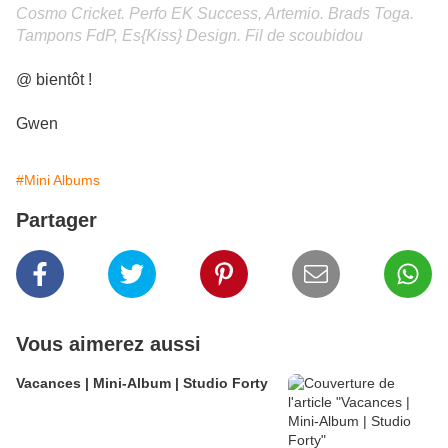
Cosmo Cricket. Perfo EK Success, Artemio. Brads Toga.
Tampons FdP, Es{Kiss} Design.
Fil de scoubidou
@ bientôt !
Gwen
#Mini Albums
Partager
Vous aimerez aussi
Vacances | Mini-Album | Studio Forty