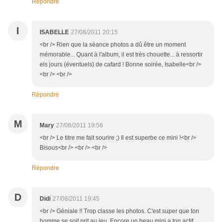
Répondre
I
ISABELLE
27/08/2011 20:15
<br /> Rien que la séance photos a dû être un moment
mémorable... Quant à l'album, il est très chouette... à ressortir
els jours (éventuels) de cafard ! Bonne soirée, Isabelle<br />
<br /> <br />
Répondre
M
Mary
27/08/2011 19:56
<br /> Le titre me fait sourire ;) Il est superbe ce mini !<br />
Bisous<br /> <br /> <br />
Répondre
D
Didi
27/08/2011 19:45
<br /> Géniale !! Trop classe les photos. C'est super que ton
homme se soit prit au jeu. Encore un beau mini a ton actif.