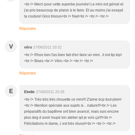
<br /> Merci pour cette superbe journée! Le mini est génial et
j'ai pris beaucoup de plaisir à le faire. Et au moins j'ai essayé
la couture! Gros bisous<br /> Nad<br /> <br /> <br />
Répondre
V
véro
27/08/2011 20:32
<br /> Rhoo ben t'as bien fait d'en faire un mini...il est tip top!
<br /> Bises.<br /> Véro.<br /> <br /> <br />
Répondre
E
Elodie
27/08/2011 20:26
<br /> Très très très chouette ce mini!!! Z'aime bcp tout plein!
<br /> Mention spéciale aux sujets si... nature!!!<br /> Les
préparatifs du baptême ont bien avancé, mais suis encore
plus deg d avoir loupé ton atelier qd je vois ça!!!!<br />
Félicitations m dame, c est très réussi!<br /> <br /> <br />