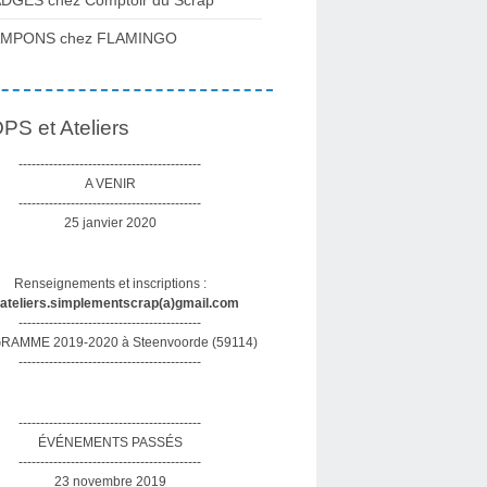
DGES chez Comptoir du Scrap
AMPONS chez FLAMINGO
S et Ateliers
------------------------------------------
A VENIR
------------------------------------------
25 janvier 2020
Renseignements et inscriptions :
sateliers.simplementscrap(a)gmail.com
------------------------------------------
AMME 2019-2020 à Steenvoorde (59114)
------------------------------------------
------------------------------------------
ÉVÉNEMENTS PASSÉS
------------------------------------------
23 novembre 2019