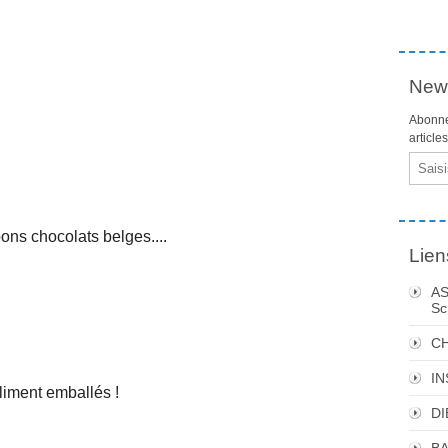
News
Abonne
article
Email
s chocolats belges....
Lien
AS
Sc
C
I
liment emballés !
DI