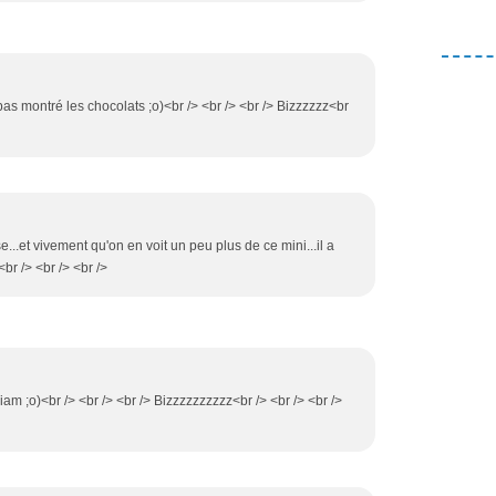
i pas montré les chocolats ;o)<br /> <br /> <br /> Bizzzzzz<br
e...et vivement qu'on en voit un peu plus de ce mini...il a
.<br /> <br /> <br />
iam ;o)<br /> <br /> <br /> Bizzzzzzzzzz<br /> <br /> <br />