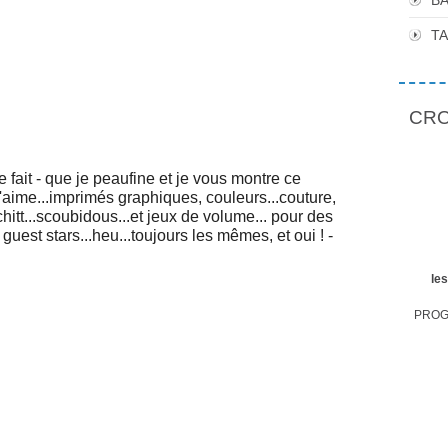
BA
T
CROP
te fait - que je peaufine et je vous montre ce
'aime...imprimés graphiques, couleurs...couture,
schitt...scoubidous...et jeux de volume... pour des
guest stars...heu...toujours les mêmes, et oui ! -
le
PROGR