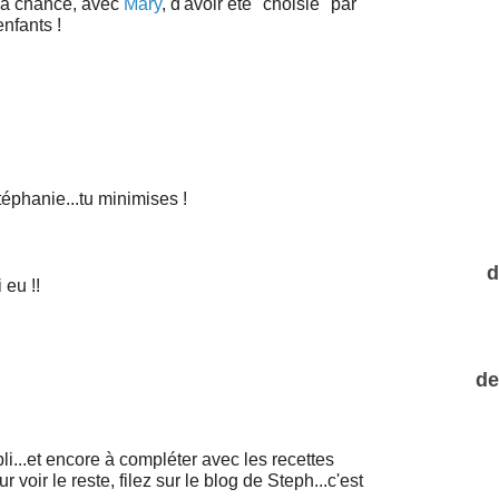
 la chance, avec
Mary
, d'avoir été "choisie" par
nfants !
téphanie...tu minimises !
d
 eu !!
de
li...et encore à compléter avec les recettes
oir le reste, filez sur le blog de Steph...c'est