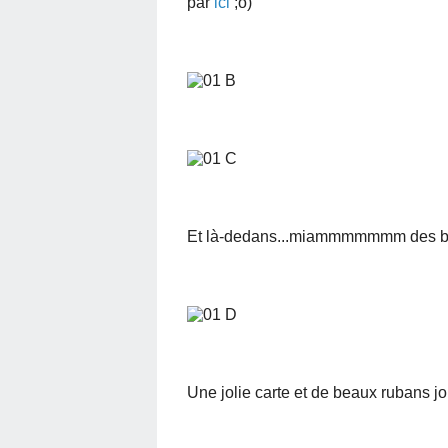
par
ici
;o)
Et là-dedans...miammmmmmm des bon
Une jolie carte et de beaux rubans jo