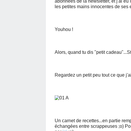
abonnées de la newsletter, et j'ai eu
les petites mains innocentes de ses e
Youhou !
Alors, quand tu dis "petit cadeau"...S
Regardez un petit peu tout ce que j'ai
Un carnet de recettes...en partie remp
échangées entre scrappeuses ;o) Pour v