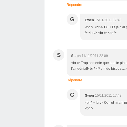
Répondre
G
Gwen
15/11/2011 17:40
<br /> <br /> Oui ! Et je n'a
/> <br /> <br /> <br />
S
Steph
11/11/2011 22:09
<br /> Trop contente que tout te plais
l'air génial!<br /> Plein de bisous.....
Répondre
G
Gwen
15/11/2011 17:43
<br /> <br /> Oui, et miam m
<br />