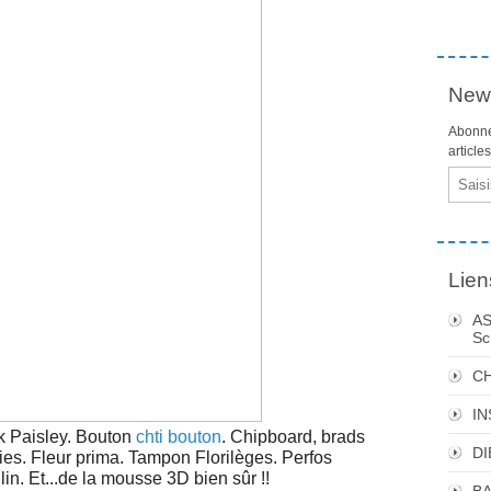
News
Abonne
article
Email
Lien
AS
Sc
C
I
nk Paisley. Bouton
chti bouton
. Chipboard, brads
DI
s. Fleur prima. Tampon Florilèges. Perfos
lin. Et...de la mousse 3D bien sûr !!