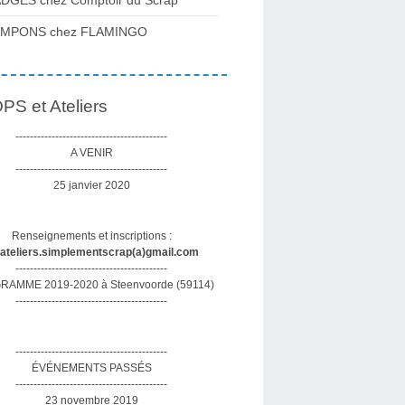
DGES chez Comptoir du Scrap
AMPONS chez FLAMINGO
S et Ateliers
------------------------------------------
A VENIR
------------------------------------------
25 janvier 2020
Renseignements et inscriptions :
sateliers.simplementscrap(a)gmail.com
------------------------------------------
AMME 2019-2020 à Steenvoorde (59114)
------------------------------------------
------------------------------------------
ÉVÉNEMENTS PASSÉS
------------------------------------------
23 novembre 2019