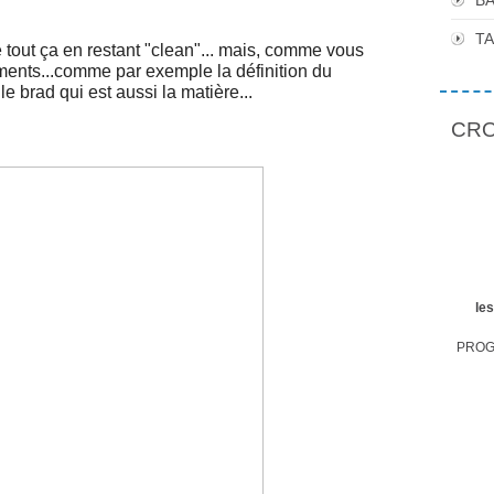
BA
T
e tout ça en restant "clean"... mais, comme vous
éments...comme par exemple la définition du
le brad qui est aussi la matière...
CROP
le
PROGR