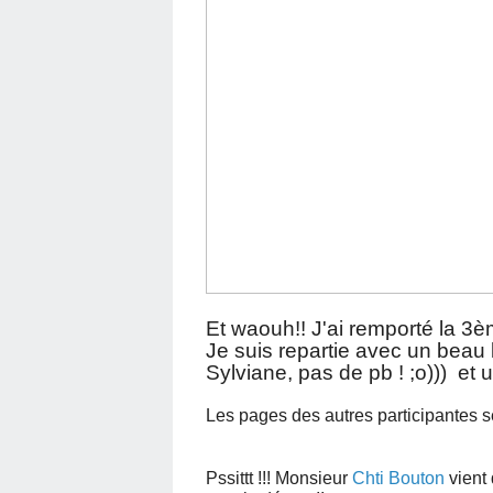
Et waouh!! J'ai remporté la 3è
Je suis repartie avec un beau 
Sylviane, pas de pb ! ;o))) et 
Les pages des autres participantes se
Pssittt !!! Monsieur
Chti Bouton
vient 