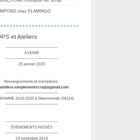
DGES chez Comptoir du Scrap
AMPONS chez FLAMINGO
S et Ateliers
------------------------------------------
A VENIR
------------------------------------------
25 janvier 2020
Renseignements et inscriptions :
sateliers.simplementscrap(a)gmail.com
------------------------------------------
AMME 2019-2020 à Steenvoorde (59114)
------------------------------------------
------------------------------------------
ÉVÉNEMENTS PASSÉS
------------------------------------------
23 novembre 2019