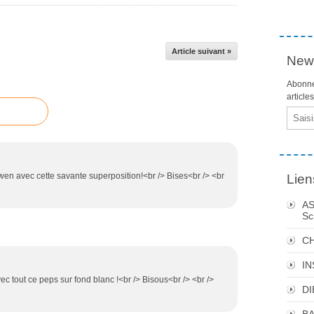
Article suivant »
News
Abonne
article
Email
wen avec cette savante superposition!<br /> Bises<br /> <br
Lien
AS
Sc
C
I
c tout ce peps sur fond blanc !<br /> Bisous<br /> <br />
DI