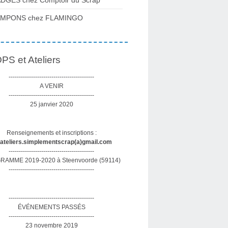
DGES chez Comptoir du Scrap
AMPONS chez FLAMINGO
S et Ateliers
------------------------------------------
A VENIR
------------------------------------------
25 janvier 2020
Renseignements et inscriptions :
sateliers.simplementscrap(a)gmail.com
------------------------------------------
AMME 2019-2020 à Steenvoorde (59114)
------------------------------------------
------------------------------------------
ÉVÉNEMENTS PASSÉS
------------------------------------------
23 novembre 2019