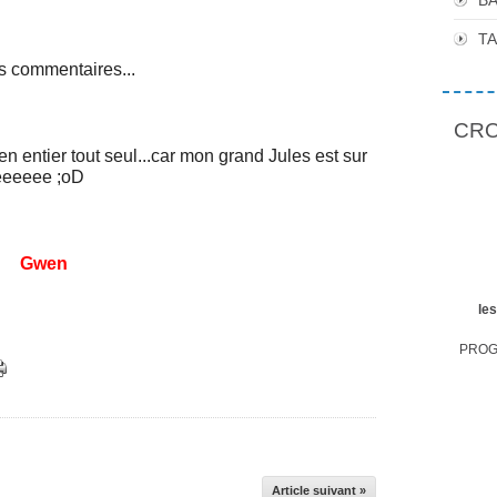
BA
T
its commentaires...
CROP
 en entier tout seul...car mon grand Jules est sur
eeeeeee ;oD
Gwen
le
PROGR
Article suivant »