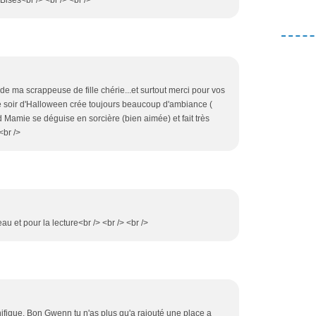
de ma scrappeuse de fille chérie...et surtout merci pour vos
 le soir d'Halloween crée toujours beaucoup d'ambiance (
d Mamie se déguise en sorcière (bien aimée) et fait très
<br />
eau et pour la lecture<br /> <br /> <br />
gnifique. Bon Gwenn tu n'as plus qu'a rajouté une place a