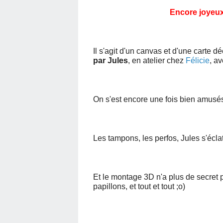
Encore joyeux
Il s'agit d'un canvas et d'une carte 
par Jules
, en atelier chez
Félicie
, av
On s'est encore une fois bien amusés à
Les tampons, les perfos, Jules s'éclat
E
t le montage 3D n'a plus de secret po
papillons, et tout et tout ;o)