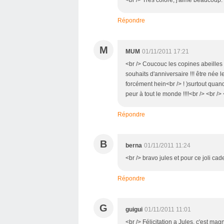
Répondre
M
MUM
01/11/2011 17:21
<br /> Coucouc les copines abeilles 
souhaits d'anniversaire !!! être née
forcément hein<br /> ! )surtout quan
peur à tout le monde !!!!<br /> <br /> 
Répondre
B
berna
01/11/2011 11:24
<br /> bravo jules et pour ce joli cad
Répondre
G
guigui
01/11/2011 11:01
<br /> Félicitation a Jules, c'est ma