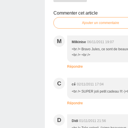
Commenter cet article
Ajouter un commentaire
M
Milkinise
06/11/2011 19:07
<br /> Bravo Jules, ce sont de beau
<br /> <br />
Répondre
C
cé
02/11/2011 17:04
<br /> SUPER joli petit cadeau !!!:-)<b
Répondre
D
Didi
01/11/2011 21:56
<br /> Très coloré, j'aime beaucoup. 