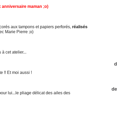
 anniversaire maman ;o)
décorés aux tampons et papiers perforés,
réalisés
ec Marie Pierre ;o)
 cet atelier...
d
e !!
Et moi aussi !
de
ur lui...le pliage délicat des ailes des