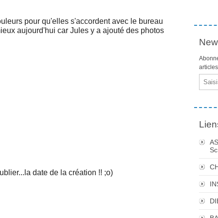
ouleurs pour qu'elles s'accordent avec le bureau
ieux aujourd'hui car Jules y a ajouté des photos
News
Abonne
article
Email
Lien
AS
Sc
C
blier...la date de la création !! ;o)
I
DI