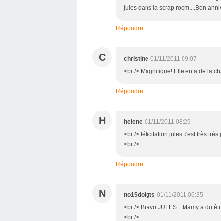
jules dans la scrap room....Bon anni
Répondre
C
christine
01/11/2011 09:07
<br /> Magnifique! Elle en a de la ch
Répondre
H
helene
01/11/2011 08:29
<br /> félicitation jules c'est très tr
<br />
Répondre
N
no15doigts
01/11/2011 06:35
<br /> Bravo JULES....Mamy a du être 
<br />