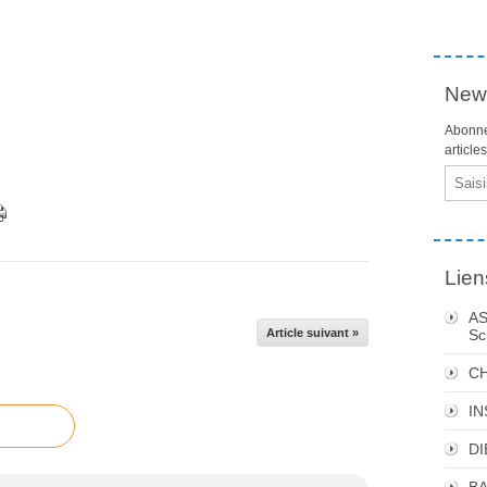
News
Abonne
article
Email
Lien
AS
Article suivant »
Sc
C
I
DI