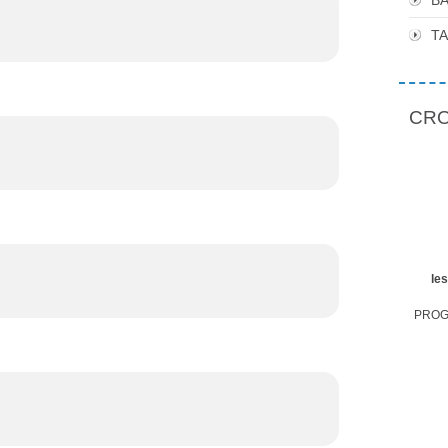
BA
T
CROP
le
PROGR