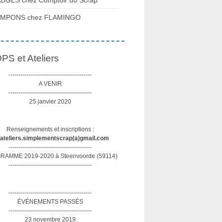
DGES chez Comptoir du Scrap
AMPONS chez FLAMINGO
S et Ateliers
------------------------------------------
A VENIR
------------------------------------------
25 janvier 2020
Renseignements et inscriptions :
sateliers.simplementscrap(a)gmail.com
------------------------------------------
AMME 2019-2020 à Steenvoorde (59114)
------------------------------------------
------------------------------------------
ÉVÉNEMENTS PASSÉS
------------------------------------------
23 novembre 2019