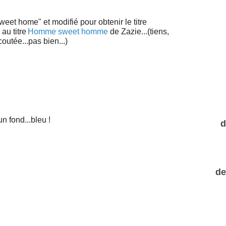
weet home" et modifié pour obtenir le titre
u titre
Homme sweet homme
de Zazie...(tiens,
coutée...pas bien...)
n fond...bleu !
d
de