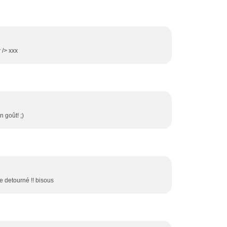
 /> xxx
n goût! ;)
ie detourné !! bisous