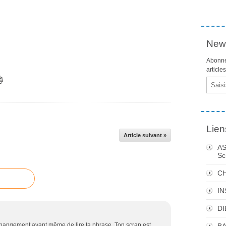
News
Abonne
article
Email
Lien
Article suivant »
AS
Sc
C
I
DI
le changement avant même de lire ta phrase. Ton scrap est