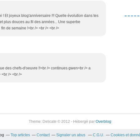
i ! Et joyeux blog'anniversaire !!! Quelle évolution dans tes
et plus douces au fil des années... Une superbe
 fin de semaine !<br /> <br /> <br />
 que des chefs-d'oeuvre !!<br /> continues gwen<br /> a
 <br /> <br />
Theme: Delicate © 2012 - Hébergé par
Overblog
log
Top articles
Contact
Signaler un abus
C.G.U.
Cookies et donné