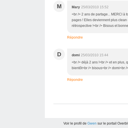
M
Mary
25/03/2010 15:52
<br /> 2 ans de partage... MERCI à to
pages ! Elles deviennent plus clean 
rétrospective !<br /> Bisous et bonne
Répondre
D
domi
25/03/2010 15:44
<br /> déjà 2 ans !<br /> et en plus,
bientôt<br /> bisous<br /> domi<br />
Répondre
Voir le profil de
Gwen
sur le portail Overb