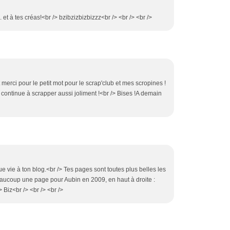
. et à tes créas!<br /> bzibzizbizbizzz<br /> <br /> <br />
 merci pour le petit mot pour le scrap'club et mes scropines !
continue à scrapper aussi joliment !<br /> Bises !A demain
e vie à ton blog.<br /> Tes pages sont toutes plus belles les
eaucoup une page pour Aubin en 2009, en haut à droite :
> Biz<br /> <br /> <br />