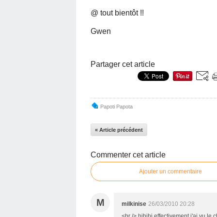
@ tout bientôt !!
Gwen
Partager cet article
Papoti Papota
« Article précédent
Commenter cet article
Ajouter un commentaire
M
milkinise
26/03/2010 20:28
<br /> hihihi effectivement j'ai vu 