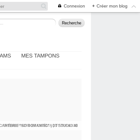
Connexion
+
Créer mon blog
EAMS
MES TAMPONS
: THÈME PHOTO ET CINÉMA | DT DIY & CIE
CARTERIE "SO ROMANTIC" | DT STUDIO 40