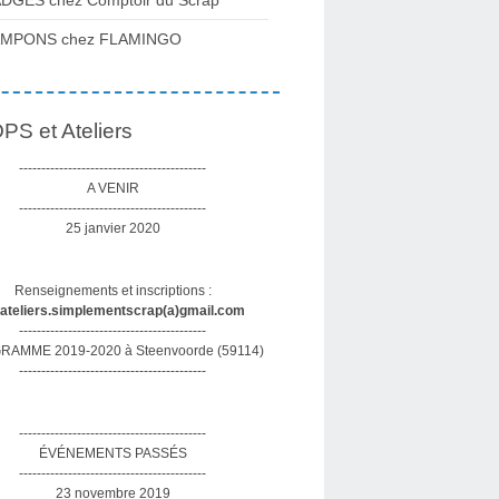
DGES chez Comptoir du Scrap
AMPONS chez FLAMINGO
S et Ateliers
------------------------------------------
A VENIR
------------------------------------------
25 janvier 2020
Renseignements et inscriptions :
sateliers.simplementscrap(a)gmail.com
------------------------------------------
AMME 2019-2020 à Steenvoorde (59114)
------------------------------------------
------------------------------------------
ÉVÉNEMENTS PASSÉS
------------------------------------------
23 novembre 2019