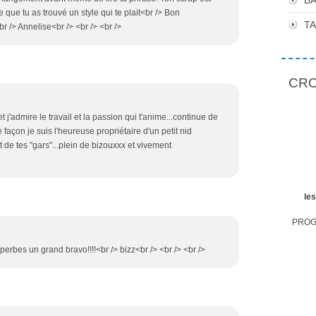
BA
 que tu as trouvé un style qui te plait<br /> Bon
T
r /> Annelise<br /> <br /> <br />
CROP
t j'admire le travail et la passion qui t'anime...continue de
e façon je suis l'heureuse propriétaire d'un petit nid
t de tes "gars"...plein de bizouxxx et vivement
le
PROGR
uperbes un grand bravo!!!!<br /> bizz<br /> <br /> <br />