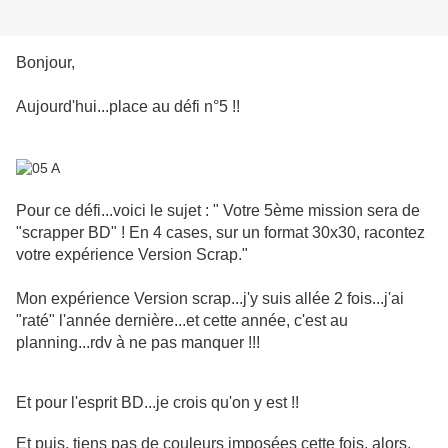
Bonjour,
Aujourd'hui...place au défi n°5 !!
Pour ce défi...voici le sujet : " Votre 5ème mission sera de
"scrapper BD" ! En 4 cases, sur un format 30x30, racontez
votre expérience Version Scrap."
Mon expérience Version scrap...j'y suis allée 2 fois...j'ai
"raté" l'année dernière...et cette année, c'est au
planning...rdv à ne pas manquer !!!
Et pour l'esprit BD...je crois qu'on y est !!
Et puis, tiens pas de couleurs imposées cette fois, alors,