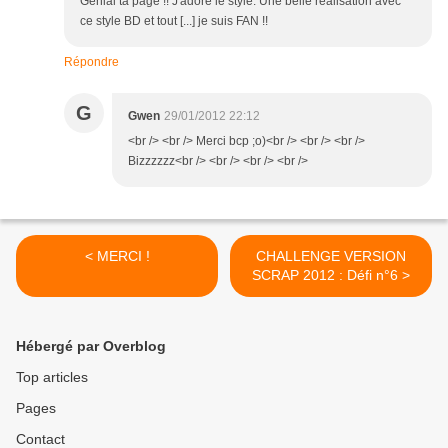
Génial ta page !! J'adore le style. Une belle réalisation avec
ce style BD et tout [...] je suis FAN !!
Répondre
G
Gwen
29/01/2012 22:12
<br /> <br /> Merci bcp ;o)<br /> <br /> <br />
Bizzzzzz<br /> <br /> <br /> <br />
< MERCI !
CHALLENGE VERSION
SCRAP 2012 : Défi n°6 >
Hébergé par Overblog
Top articles
Pages
Contact