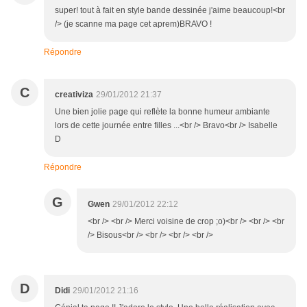
super! tout à fait en style bande dessinée j'aime beaucoup!<br
/> (je scanne ma page cet aprem)BRAVO !
Répondre
C
creativiza
29/01/2012 21:37
Une bien jolie page qui reflète la bonne humeur ambiante
lors de cette journée entre filles ...<br /> Bravo<br /> Isabelle
D
Répondre
G
Gwen
29/01/2012 22:12
<br /> <br /> Merci voisine de crop ;o)<br /> <br /> <br
/> Bisous<br /> <br /> <br /> <br />
D
Didi
29/01/2012 21:16