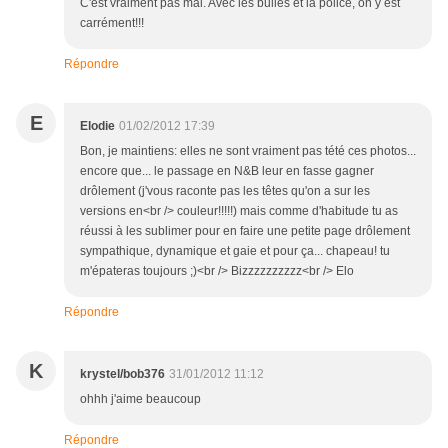
C'est vraiment pas mal. Avec les bulles et la police, on y est
carrément!!!
Répondre
E
Elodie
01/02/2012 17:39
Bon, je maintiens: elles ne sont vraiment pas tété ces photos...
encore que... le passage en N&B leur en fasse gagner
drôlement (j'vous raconte pas les têtes qu'on a sur les
versions en<br /> couleur!!!!!) mais comme d'habitude tu as
réussi à les sublimer pour en faire une petite page drôlement
sympathique, dynamique et gaie et pour ça... chapeau! tu
m'épateras toujours ;)<br /> Bizzzzzzzzzz<br /> Elo
Répondre
K
krystel/bob376
31/01/2012 11:12
ohhh j'aime beaucoup
Répondre