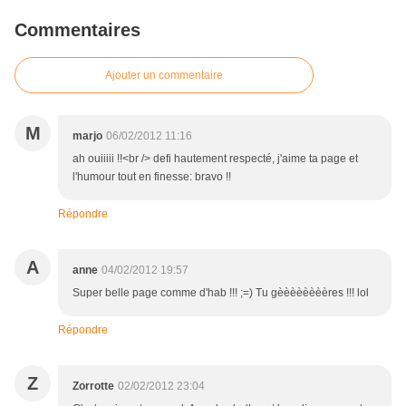
Commentaires
Ajouter un commentaire
M
marjo
06/02/2012 11:16
ah ouiiiii !!<br /> defi hautement respecté, j'aime ta page et
l'humour tout en finesse: bravo !!
Répondre
A
anne
04/02/2012 19:57
Super belle page comme d'hab !!! ;=) Tu gèèèèèèèères !!! lol
Répondre
Z
Zorrotte
02/02/2012 23:04