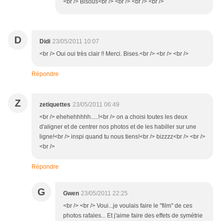
<br /> Bisous<br /> <br /> <br /> <br />
D
Didi
23/05/2011 10:07
<br /> Oui oui très clair !! Merci. Bises.<br /> <br /> <br />
Répondre
Z
zetiquettes
23/05/2011 06:49
<br /> ehehehhhhh.....!<br /> on a choisi toutes les deux
d'aligner et de centrer nos photos et de les habiller sur une
ligne!<br /> inspi quand tu nous tiens!<br /> bizzzz<br /> <br />
<br />
Répondre
G
Gwen
23/05/2011 22:25
<br /> <br /> Voui...je voulais faire le "film" de ces
photos rafales... Et j'aime faire des effets de symétrie