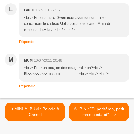
L
Lau
10/07/2011 22:15
<br /> Encore merci Gwen pour avoir tout organiser
concernant le cadeau!!Jolie boîte, jolie carte!! A mardi
j'espère... biz<br /> <br /> <br />
Répondre
M
MUM
10/07/2011 20:48
<br /> Pour un peu, on déménagerait non?<br />
Bizzzzzzzzzzz les abeilles..............<br /> <br /> <br />
Répondre
< MINI ALBUM : Balade à
AUBIN : "Superhéros, petit
Cassel
mais costaud"... >