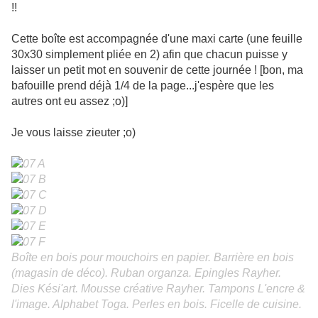
!!
Cette boîte est accompagnée d'une maxi carte (une feuille
30x30 simplement pliée en 2) afin que chacun puisse y
laisser un petit mot en souvenir de cette journée ! [bon, ma
bafouille prend déjà 1/4 de la page...j'espère que les
autres ont eu assez ;o)]
Je vous laisse zieuter ;o)
Boîte en bois pour mouchoirs en papier. Barrière en bois
(magasin de déco). Ruban organza. Epingles Rayher.
Dies Kési'art. Mousse créative Rayher. Tampons L'encre &
l'image. Alphabet Toga. Perles en bois. Ficelle de cuisine.