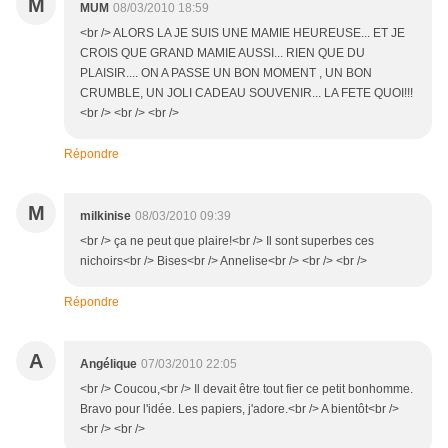
M
MUM
08/03/2010 18:59
<br /> ALORS LA JE SUIS UNE MAMIE HEUREUSE... ET JE
CROIS QUE GRAND MAMIE AUSSI... RIEN QUE DU
PLAISIR.... ON A PASSE UN BON MOMENT , UN BON
CRUMBLE, UN JOLI CADEAU SOUVENIR... LA FETE QUOI!!!
<br /> <br /> <br />
Répondre
M
milkinise
08/03/2010 09:39
<br /> ça ne peut que plaire!<br /> Il sont superbes ces
nichoirs<br /> Bises<br /> Annelise<br /> <br /> <br />
Répondre
A
Angélique
07/03/2010 22:05
<br /> Coucou,<br /> Il devait être tout fier ce petit bonhomme.
Bravo pour l'idée. Les papiers, j'adore.<br /> A bientôt<br />
<br /> <br />