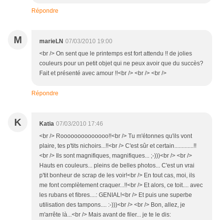
Répondre
M
marieLN
07/03/2010 19:00
<br /> On sent que le printemps est fort attendu !! de jolies
couleurs pour un petit objet qui ne peux avoir que du succès?
Fait et présenté avec amour !!<br /> <br /> <br />
Répondre
K
Katia
07/03/2010 17:46
<br /> Roooooooooooooo!!<br /> Tu m'étonnes qu'ils vont
plaire, tes p'tits nichoirs...!!<br /> C'est sûr et certain.............!!
<br /> Ils sont magnifiques, magnifiques... ;-)))<br /> <br />
Hauts en couleurs... pleins de belles photos... C'est un vrai
p'tit bonheur de scrap de les voir!<br /> En tout cas, moi, ils
me font complètement craquer...!!<br /> Et alors, ce toit.... avec
les rubans et fibres....: GENIAL!<br /> Et puis une superbe
utilisation des tampons.... :-)))<br /> <br /> Bon, allez, je
m'arrête là...<br /> Mais avant de filer... je te le dis: