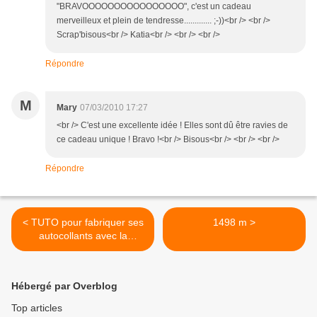
"BRAVOOOOOOOOOOOOOOOO", c'est un cadeau
merveilleux et plein de tendresse............. ;-))<br /> <br />
Scrap'bisous<br /> Katia<br /> <br /> <br />
Répondre
M
Mary
07/03/2010 17:27
<br /> C'est une excellente idée ! Elles sont dû être ravies de
ce cadeau unique ! Bravo !<br /> Bisous<br /> <br /> <br />
Répondre
< TUTO pour fabriquer ses
1498 m >
autocollants avec la
Cuttlebug (à télécharger)
Hébergé par Overblog
Top articles