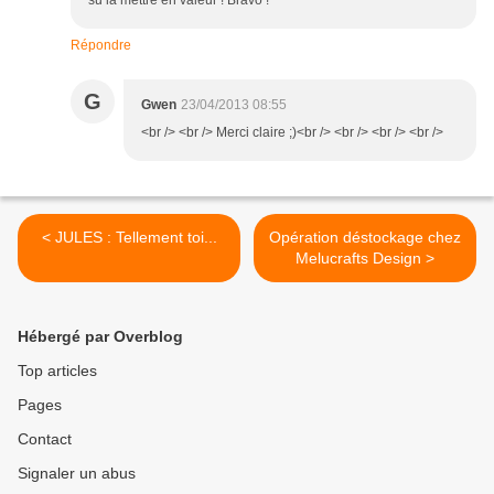
su la mettre en valeur ! Bravo !
Répondre
G
Gwen
23/04/2013 08:55
<br /> <br /> Merci claire ;)<br /> <br /> <br /> <br />
< JULES : Tellement toi...
Opération déstockage chez
Melucrafts Design >
Hébergé par Overblog
Top articles
Pages
Contact
Signaler un abus