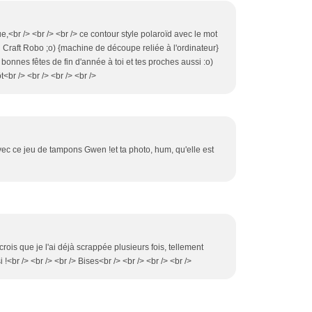
e,<br /> <br /> <br /> ce contour style polaroïd avec le mot
Craft Robo ;o) {machine de découpe reliée à l'ordinateur}
t bonnes fêtes de fin d'année à toi et tes proches aussi :o)
t<br /> <br /> <br /> <br />
c ce jeu de tampons Gwen !et ta photo, hum, qu'elle est
crois que je l'ai déjà scrappée plusieurs fois, tellement
 !<br /> <br /> <br /> Bises<br /> <br /> <br /> <br />