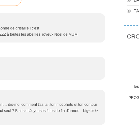
BA
T
nde de grisaille ! c'est
ZZZZ à toutes les abeilles, joyeux Noël de MUM
CROP
le
PROGR
 ... dis-moi comment t'as fait ton mot photo et ton contour
tout seul ? Bises et Joyeuses fëtes de fin d'année... big<br />