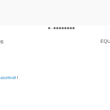
ps
EQU
atzelkraft
!