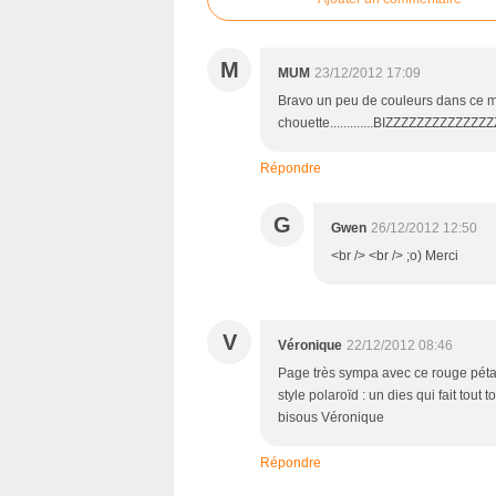
M
MUM
23/12/2012 17:09
Bravo un peu de couleurs dans ce mo
chouette.............BIZZZZZZZZZZZZZ
Répondre
G
Gwen
26/12/2012 12:50
<br /> <br /> ;o) Merci
V
Véronique
22/12/2012 08:46
Page très sympa avec ce rouge pétant
style polaroïd : un dies qui fait tout 
bisous Véronique
Répondre