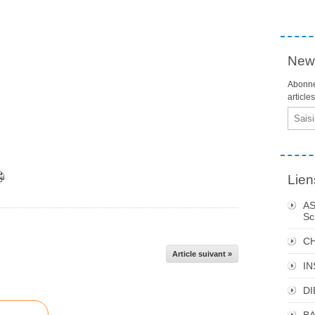
News
Abonne
article
Email
Lien
AS
Sc
C
Article suivant »
I
DI