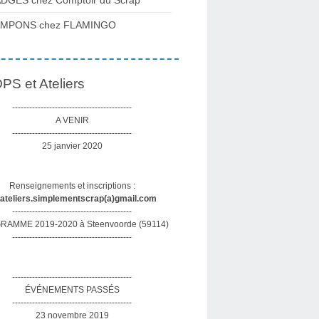
DGES chez Comptoir du Scrap
AMPONS chez FLAMINGO
S et Ateliers
------------------------------------------
A VENIR
------------------------------------------
25 janvier 2020
Renseignements et inscriptions :
sateliers.simplementscrap(a)gmail.com
------------------------------------------
AMME 2019-2020 à Steenvoorde (59114)
------------------------------------------
------------------------------------------
ÉVÉNEMENTS PASSÉS
------------------------------------------
23 novembre 2019