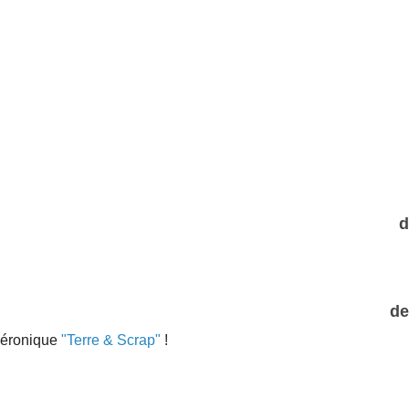
d
de
 Véronique
"Terre & Scrap"
!