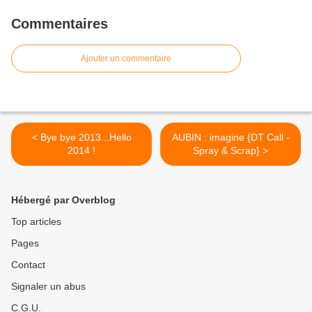
Commentaires
Ajouter un commentaire
< Bye bye 2013...Hello
AUBIN : imagine {DT Call -
2014 !
Spray & Scrap} >
Hébergé par Overblog
Top articles
Pages
Contact
Signaler un abus
C.G.U.