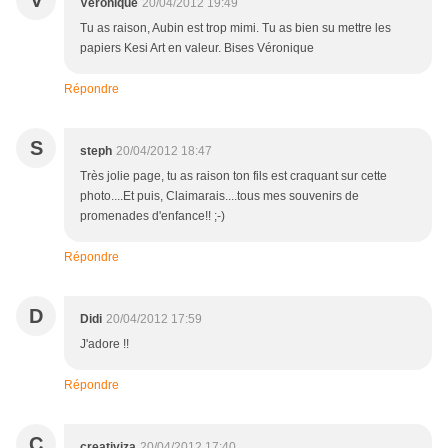
V
Véronique
20/04/2012 19:49
Tu as raison, Aubin est trop mimi. Tu as bien su mettre les
papiers Kesi Art en valeur. Bises Véronique
Répondre
S
steph
20/04/2012 18:47
Très jolie page, tu as raison ton fils est craquant sur cette
photo....Et puis, Claimarais....tous mes souvenirs de
promenades d'enfance!! ;-)
Répondre
D
Didi
20/04/2012 17:59
J'adore !!
Répondre
C
creativiza
20/04/2012 17:40