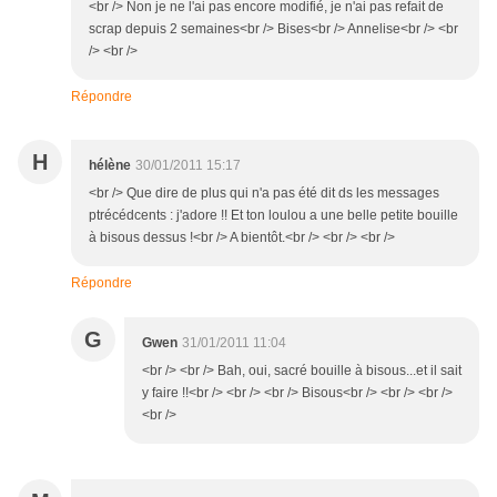
<br /> Non je ne l'ai pas encore modifié, je n'ai pas refait de
scrap depuis 2 semaines<br /> Bises<br /> Annelise<br /> <br
/> <br />
Répondre
H
hélène
30/01/2011 15:17
<br /> Que dire de plus qui n'a pas été dit ds les messages
ptrécédcents : j'adore !! Et ton loulou a une belle petite bouille
à bisous dessus !<br /> A bientôt.<br /> <br /> <br />
Répondre
G
Gwen
31/01/2011 11:04
<br /> <br /> Bah, oui, sacré bouille à bisous...et il sait
y faire !!<br /> <br /> <br /> Bisous<br /> <br /> <br />
<br />