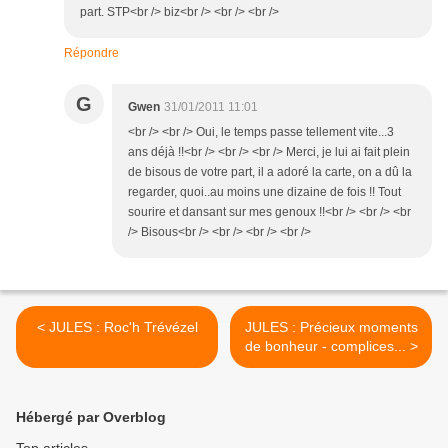
part. STP<br /> biz<br /> <br /> <br />
Répondre
G
Gwen
31/01/2011 11:01
<br /> <br /> Oui, le temps passe tellement vite...3
ans déjà !!<br /> <br /> <br /> Merci, je lui ai fait plein
de bisous de votre part, il a adoré la carte, on a dû la
regarder, quoi..au moins une dizaine de fois !! Tout
sourire et dansant sur mes genoux !!<br /> <br /> <br
/> Bisous<br /> <br /> <br /> <br />
< JULES : Roc'h Trévézel
JULES : Précieux moments
de bonheur - complices... >
Hébergé par Overblog