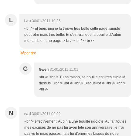
L
Lau
30/01/2011 10:35
<br /> Et bien, moi je la trouve très belle cette page; simple
peut-être mais très belle. Et c'est vrai que la bouille d'Aubin
méritait bien une page...<br /> <br /> <br />
Répondre
G
Gwen
31/01/2011 11:01
<br /> <br /> Tu as raison, sa bouille est irrésistible là
dessus !!<br /> <br /> <br /> Bisous<br /> <br /> <br />
<br />
N
nad
30/01/2011 09:02
<br /> effectivement, Aubin a une bouille rigolote. Au fait toutes
mes excuses de ne pas lui avoir fêté son anniversaire. je n'ai
pas vu le mois passer... fais lui d'énormes bisous de notre