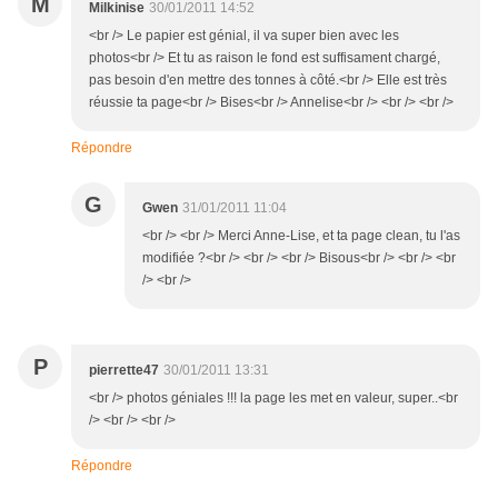
M
Milkinise
30/01/2011 14:52
<br /> Le papier est génial, il va super bien avec les
photos<br /> Et tu as raison le fond est suffisament chargé,
pas besoin d'en mettre des tonnes à côté.<br /> Elle est très
réussie ta page<br /> Bises<br /> Annelise<br /> <br /> <br />
Répondre
G
Gwen
31/01/2011 11:04
<br /> <br /> Merci Anne-Lise, et ta page clean, tu l'as
modifiée ?<br /> <br /> <br /> Bisous<br /> <br /> <br
/> <br />
P
pierrette47
30/01/2011 13:31
<br /> photos géniales !!! la page les met en valeur, super..<br
/> <br /> <br />
Répondre