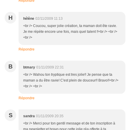
Répondre
H
hélène
02/11/2009 11:13
<br /> Coucou, super jolie création, ta maman doit ête ravie.
Je me répète encore une fois, mais quel talent !!<br /> <br />
<br />
Répondre
B
btmary
01/11/2009 22:31
<br /> Wahou ton tryptique est tres jolie!! Je pense que ta
maman a du être ravie! C'est plein de douceur!! Bravo!!<br />
<br /> <br />
Répondre
S
sandra
01/11/2009 20:35
<br /> Merci pour ton gentil message et de ton inscription à
ma newsletter,et bravo pour cette jolie réa offerte à ta