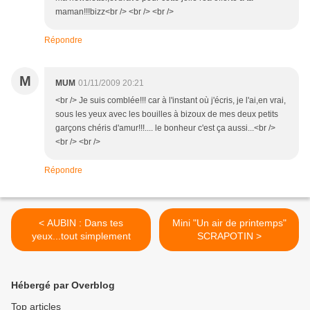
maman!!!bizz<br /> <br /> <br />
Répondre
M
MUM
01/11/2009 20:21
<br /> Je suis comblée!!! car à l'instant où j'écris, je l'ai,en vrai,
sous les yeux avec les bouilles à bizoux de mes deux petits
garçons chéris d'amur!!!.... le bonheur c'est ça aussi...<br />
<br /> <br />
Répondre
< AUBIN : Dans tes
Mini "Un air de printemps"
yeux...tout simplement
SCRAPOTIN >
Hébergé par Overblog
Top articles