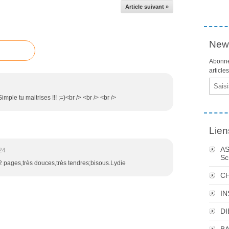
Article suivant »
News
Abonne
article
Email
imple tu maitrises !!! ;=)<br /> <br /> <br />
Lien
AS
24
Sc
 pages,très douces,très tendres;bisous.Lydie
C
I
DI