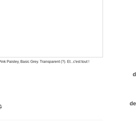
nk Paisley, Basic Grey. Transparent (?). Et...c'est tout !
d
de