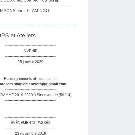
DGES chez Comptoir du Scrap
AMPONS chez FLAMINGO
S et Ateliers
------------------------------------------
A VENIR
------------------------------------------
25 janvier 2020
Renseignements et inscriptions :
sateliers.simplementscrap(a)gmail.com
------------------------------------------
AMME 2019-2020 à Steenvoorde (59114)
------------------------------------------
------------------------------------------
ÉVÉNEMENTS PASSÉS
------------------------------------------
23 novembre 2019