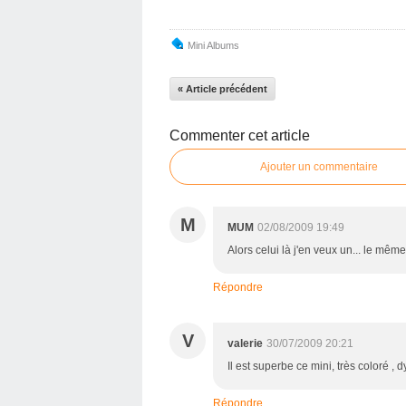
Mini Albums
« Article précédent
Commenter cet article
Ajouter un commentaire
M
MUM
02/08/2009 19:49
Alors celui là j'en veux un... le mêm
Répondre
V
valerie
30/07/2009 20:21
Il est superbe ce mini, très coloré ,
Répondre