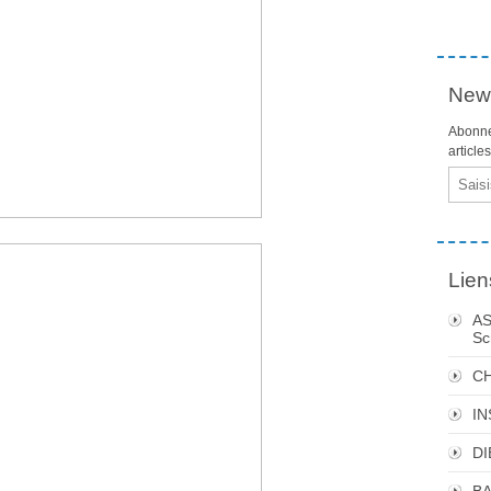
News
Abonne
article
Email
Lien
AS
Sc
C
I
DI