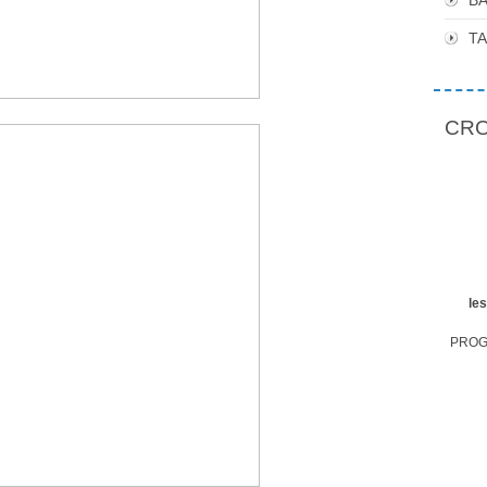
BA
T
CROP
le
PROGR