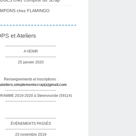
DGES chez Comptoir du Scrap
AMPONS chez FLAMINGO
S et Ateliers
------------------------------------------
A VENIR
------------------------------------------
25 janvier 2020
Renseignements et inscriptions :
sateliers.simplementscrap(a)gmail.com
------------------------------------------
AMME 2019-2020 à Steenvoorde (59114)
------------------------------------------
------------------------------------------
ÉVÉNEMENTS PASSÉS
------------------------------------------
23 novembre 2019