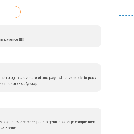
 impatience !!!!!
ur mon blog la couverture et une page, si l envie te dis tu peux
eek enbd<br /> stefyscrap
ès soigné...<br /> Merci pour ta gentillesse et je compte bien
r /> Karine