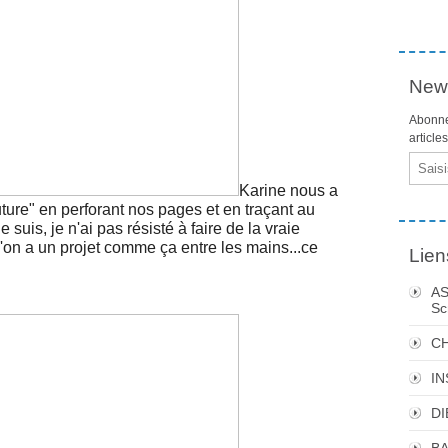
News
Abonne
article
Email
Karine nous a
ture" en perforant nos pages et en traçant au
suis, je n'ai pas résisté à faire de la vraie
u'on a un projet comme ça entre les mains...ce
Lien
AS
Sc
C
I
DI