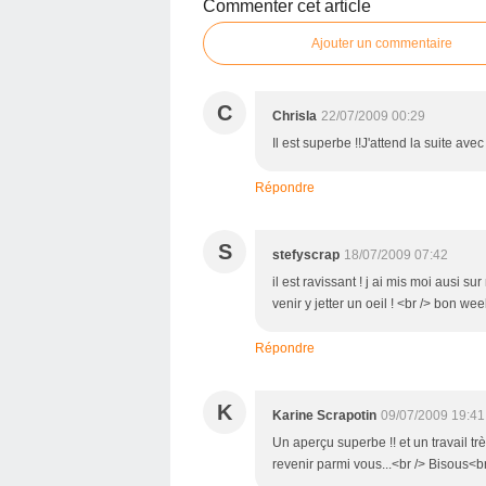
Commenter cet article
Ajouter un commentaire
C
Chrisla
22/07/2009 00:29
Il est superbe !!J'attend la suite avec
Répondre
S
stefyscrap
18/07/2009 07:42
il est ravissant ! j ai mis moi ausi s
venir y jetter un oeil ! <br /> bon w
Répondre
K
Karine Scrapotin
09/07/2009 19:41
Un aperçu superbe !! et un travail tr
revenir parmi vous...<br /> Bisous<b