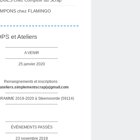
DGES chez Comptoir du Scrap
AMPONS chez FLAMINGO
S et Ateliers
------------------------------------------
A VENIR
------------------------------------------
25 janvier 2020
Renseignements et inscriptions :
sateliers.simplementscrap(a)gmail.com
------------------------------------------
AMME 2019-2020 à Steenvoorde (59114)
------------------------------------------
------------------------------------------
ÉVÉNEMENTS PASSÉS
------------------------------------------
23 novembre 2019