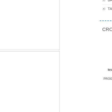
BA
T
CROP
le
PROGR