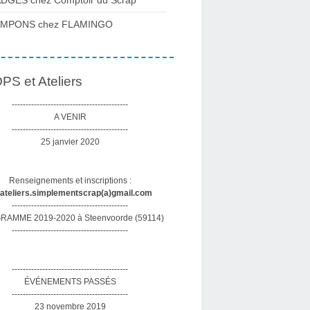
DGES chez Comptoir du Scrap
AMPONS chez FLAMINGO
S et Ateliers
------------------------------------------
A VENIR
------------------------------------------
25 janvier 2020
Renseignements et inscriptions :
sateliers.simplementscrap(a)gmail.com
------------------------------------------
AMME 2019-2020 à Steenvoorde (59114)
------------------------------------------
------------------------------------------
ÉVÉNEMENTS PASSÉS
------------------------------------------
23 novembre 2019