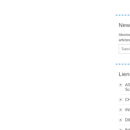
News
Abonne
article
Email
Lien
AS
Sc
C
I
DI