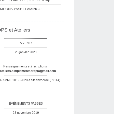
DGES chez Comptoir du Scrap
AMPONS chez FLAMINGO
S et Ateliers
------------------------------------------
A VENIR
------------------------------------------
25 janvier 2020
Renseignements et inscriptions :
sateliers.simplementscrap(a)gmail.com
------------------------------------------
AMME 2019-2020 à Steenvoorde (59114)
------------------------------------------
------------------------------------------
ÉVÉNEMENTS PASSÉS
------------------------------------------
23 novembre 2019