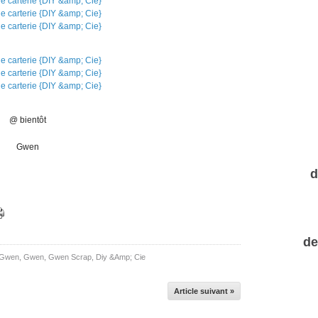
@ bientôt
Gwen
d
de
 Gwen
,
Gwen
,
Gwen Scrap
,
Diy &Amp; Cie
Article suivant »