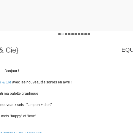
& Cie}
EQU
Bonjour !
Y & Cie
avec les nouveautés sorties en avril !
orti ma palette graphique
e nouveaux sets..."tampon + dies"
 mots "happy" et "love"