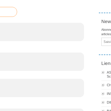
News
Abonne
article
Email
Lien
AS
Sc
C
I
DI