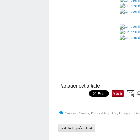
Partager cet article
Carterie
,
Cartes
,
Dt Diy &Amp; Cie
,
Designed By
« Article précédent