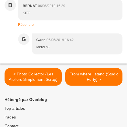
B
BERNAT
06/06/2019 16:29
KIFF
Répondre
G
Gwen
06/06/2019 16:42
Merci <3
< Photo Collector {Les
From where I stand {Studio
Ateliers Simplement Scrap}
Forty} >
Hébergé par Overblog
Top articles
Pages
Contact