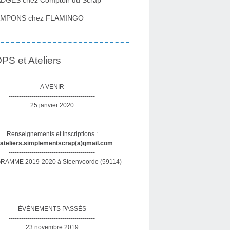
DGES chez Comptoir du Scrap
AMPONS chez FLAMINGO
S et Ateliers
------------------------------------------
A VENIR
------------------------------------------
25 janvier 2020
Renseignements et inscriptions :
sateliers.simplementscrap(a)gmail.com
------------------------------------------
AMME 2019-2020 à Steenvoorde (59114)
------------------------------------------
------------------------------------------
ÉVÉNEMENTS PASSÉS
------------------------------------------
23 novembre 2019