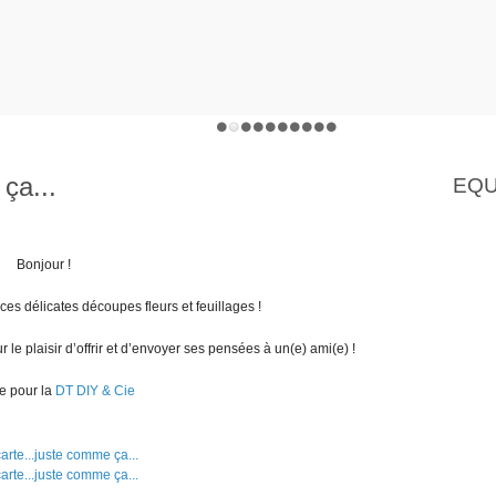
ça...
EQU
Bonjour !
es délicates découpes fleurs et feuillages !
r le plaisir d’offrir et d’envoyer ses pensées à un(e) ami(e) !
e pour la
DT DIY & Cie