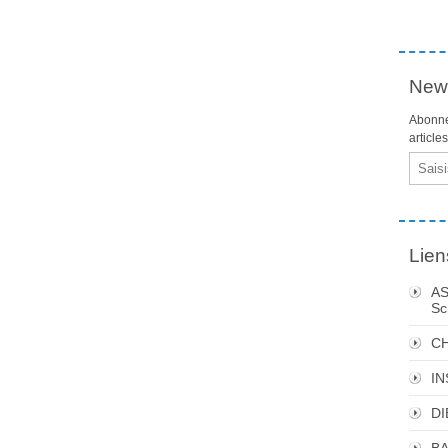
News
Abonne
article
Email
Lien
AS
Sc
C
I
DI