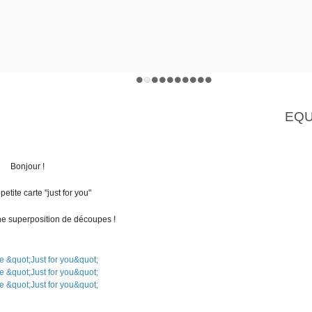
EQU
Bonjour !
petite carte "just for you"
ne superposition de découpes !