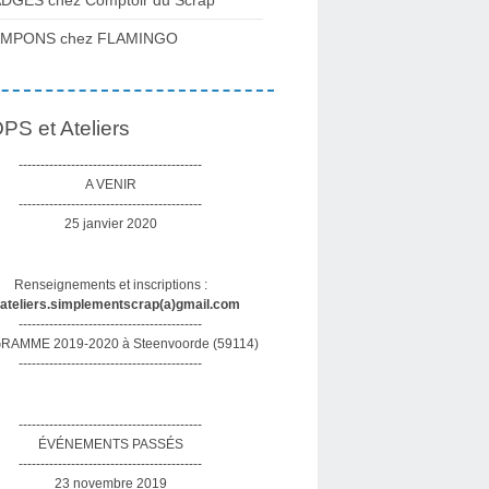
DGES chez Comptoir du Scrap
AMPONS chez FLAMINGO
S et Ateliers
------------------------------------------
A VENIR
------------------------------------------
25 janvier 2020
Renseignements et inscriptions :
sateliers.simplementscrap(a)gmail.com
------------------------------------------
AMME 2019-2020 à Steenvoorde (59114)
------------------------------------------
------------------------------------------
ÉVÉNEMENTS PASSÉS
------------------------------------------
23 novembre 2019