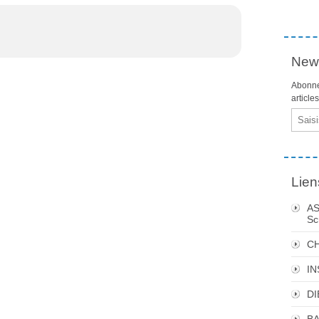
News
Abonne
article
Email
Lien
AS
Sc
C
I
DI