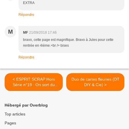
EXTRA
Répondre
M
MF
21/09/2018 17:46
bravo, cette page est magnifique. Bravo à Jules pour cette
rentrée en 4ième.<br /> bises
Répondre
< ESPRIT SCRAP Hors
Duo de cartes fleuries {DT
Série n°19 : On sort du
DIY & Cie} >
cadre !
Hébergé par Overblog
Top articles
Pages