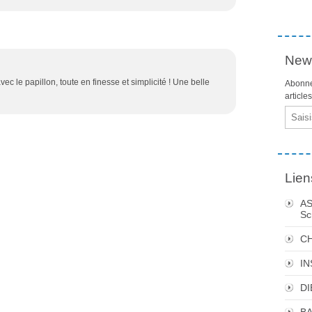
News
c le papillon, toute en finesse et simplicité ! Une belle
Abonne
article
Email
Lien
AS
Sc
C
I
DI