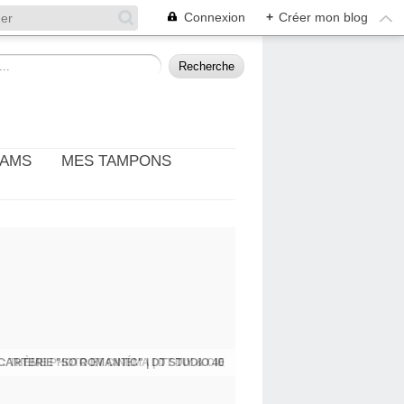
Connexion
+
Créer mon blog
EAMS
MES TAMPONS
: THÈME PHOTO ET CINÉMA | DT DIY & CIE
CARTERIE "SO ROMANTIC" | DT STUDIO 40