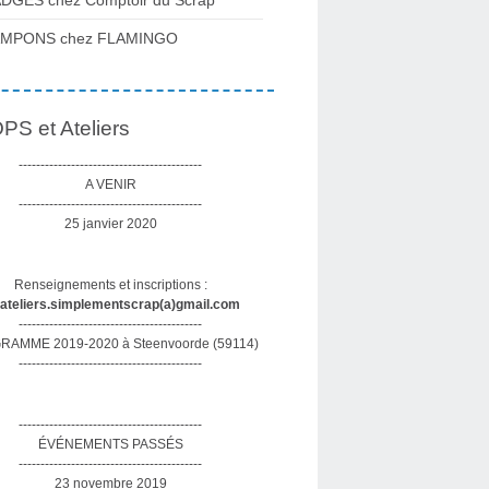
DGES chez Comptoir du Scrap
AMPONS chez FLAMINGO
S et Ateliers
------------------------------------------
A VENIR
------------------------------------------
25 janvier 2020
Renseignements et inscriptions :
sateliers.simplementscrap(a)gmail.com
------------------------------------------
AMME 2019-2020 à Steenvoorde (59114)
------------------------------------------
------------------------------------------
ÉVÉNEMENTS PASSÉS
------------------------------------------
23 novembre 2019