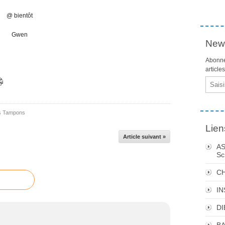
@ bientôt
Gwen
News
Abonne
article
Email
 Tampons
Lien
Article suivant »
AS
Sc
C
I
DI