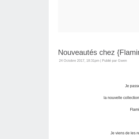
Nouveautés chez {Flami
24 Octobre 2017, 18:31pm
|
Publié par Gwen
Je passe
la nouvelle collecti
Flami
Je viens de les re