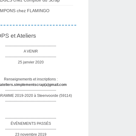
DGES chez Comptoir du Scrap
AMPONS chez FLAMINGO
S et Ateliers
------------------------------------------
A VENIR
------------------------------------------
25 janvier 2020
Renseignements et inscriptions :
sateliers.simplementscrap(a)gmail.com
------------------------------------------
AMME 2019-2020 à Steenvoorde (59114)
------------------------------------------
------------------------------------------
ÉVÉNEMENTS PASSÉS
------------------------------------------
23 novembre 2019