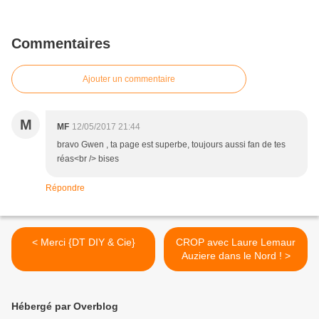
Commentaires
Ajouter un commentaire
M
MF
12/05/2017 21:44
bravo Gwen , ta page est superbe, toujours aussi fan de tes
réas<br /> bises
Répondre
< Merci {DT DIY & Cie}
CROP avec Laure Lemaur
Auziere dans le Nord ! >
Hébergé par Overblog