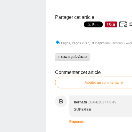
Partager cet article
Pages
,
Pages 2017
,
Dt Inspiration Création
,
Gwe
« Article précédent
Commenter cet article
Ajouter un commentaire
B
bernath
16/04/2017 09:49
SUPERBE
Répondre