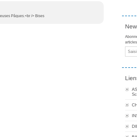
yeuses Pâques.<br /> Bises
News
Abonne
article
Email
Lien
AS
Sc
C
I
DI