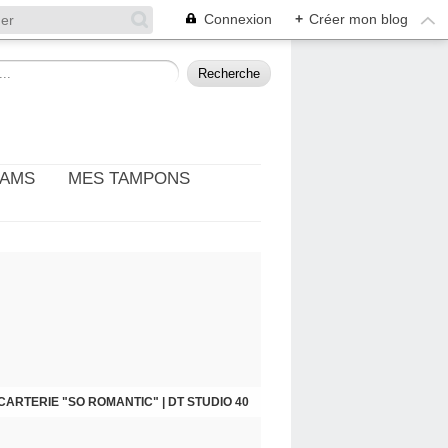
Connexion
+
Créer mon blog
EAMS
MES TAMPONS
: THÈME PHOTO ET CINÉMA | DT DIY & CIE
CARTERIE "SO ROMANTIC" | DT STUDIO 40