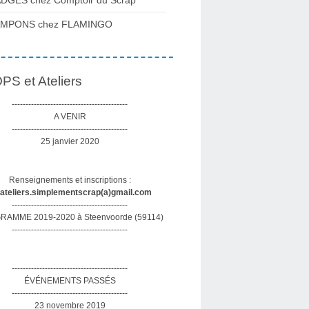
DGES chez Comptoir du Scrap
AMPONS chez FLAMINGO
S et Ateliers
------------------------------------------
A VENIR
------------------------------------------
25 janvier 2020
Renseignements et inscriptions :
sateliers.simplementscrap(a)gmail.com
------------------------------------------
AMME 2019-2020 à Steenvoorde (59114)
------------------------------------------
------------------------------------------
ÉVÉNEMENTS PASSÉS
------------------------------------------
23 novembre 2019