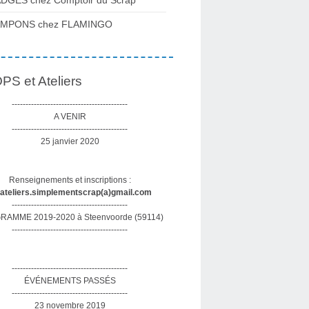
DGES chez Comptoir du Scrap
AMPONS chez FLAMINGO
S et Ateliers
------------------------------------------
A VENIR
------------------------------------------
25 janvier 2020
Renseignements et inscriptions :
sateliers.simplementscrap(a)gmail.com
------------------------------------------
AMME 2019-2020 à Steenvoorde (59114)
------------------------------------------
------------------------------------------
ÉVÉNEMENTS PASSÉS
------------------------------------------
23 novembre 2019