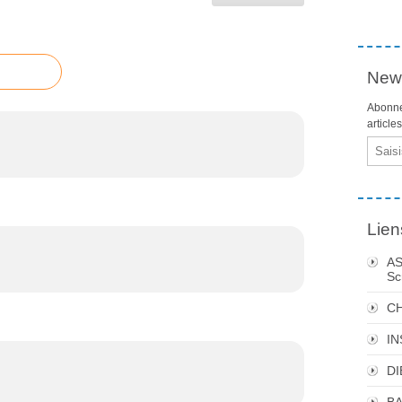
News
Abonne
article
Email
Lien
AS
Sc
C
I
DI