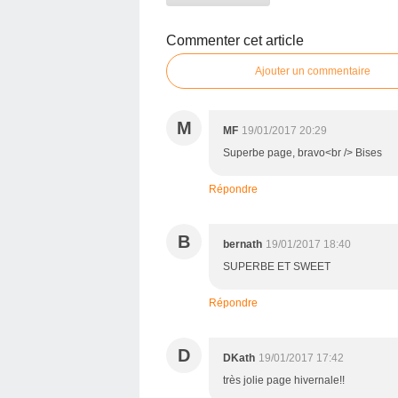
Commenter cet article
Ajouter un commentaire
M
MF
19/01/2017 20:29
Superbe page, bravo<br /> Bises
Répondre
B
bernath
19/01/2017 18:40
SUPERBE ET SWEET
Répondre
D
DKath
19/01/2017 17:42
très jolie page hivernale!!