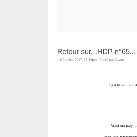
Retour sur...HDP n°65..
19 Janvier 2017, 16:54pm
|
Publié par Gwen
Il y a un an...par
Voici ma page pu