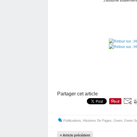
J'assume totalement 
Partager cet article
Publications
,
Histoires De Pages
,
Gwen
,
Gwen S
« Article précédent