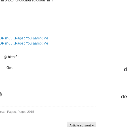
la photo "chouchou et loulou" hi hi
@ bientôt
Gwen
d
de
crap
,
Pages
,
Pages 2015
Article suivant »