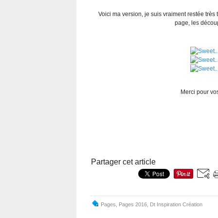
Voici ma version, je suis vraiment restée très 
page, les découp
Merci pour vo
Partager cet article
Pages
,
Pages 2016
,
Dt Inspiration Création