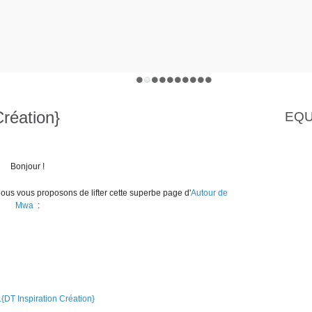
Création}
EQU
Bonjour !
 nous vous proposons de lifter cette superbe page d'
Autour de
Mwa
: