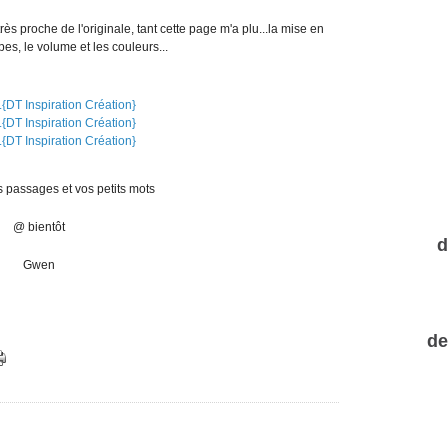
très proche de l'originale, tant cette page m'a plu...la mise en
es, le volume et les couleurs...
s passages et vos petits mots
@ bientôt
d
Gwen
de