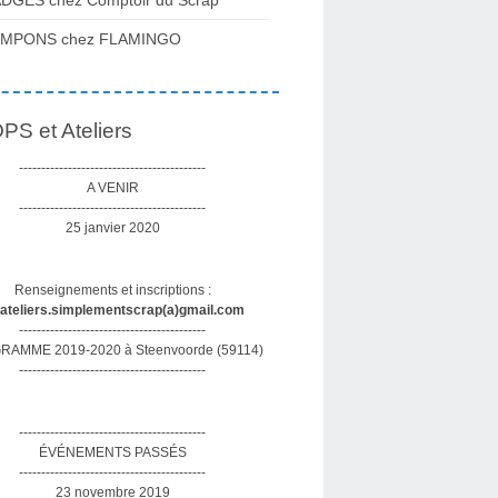
DGES chez Comptoir du Scrap
AMPONS chez FLAMINGO
S et Ateliers
------------------------------------------
A VENIR
------------------------------------------
25 janvier 2020
Renseignements et inscriptions :
sateliers.simplementscrap(a)gmail.com
------------------------------------------
AMME 2019-2020 à Steenvoorde (59114)
------------------------------------------
------------------------------------------
ÉVÉNEMENTS PASSÉS
------------------------------------------
23 novembre 2019