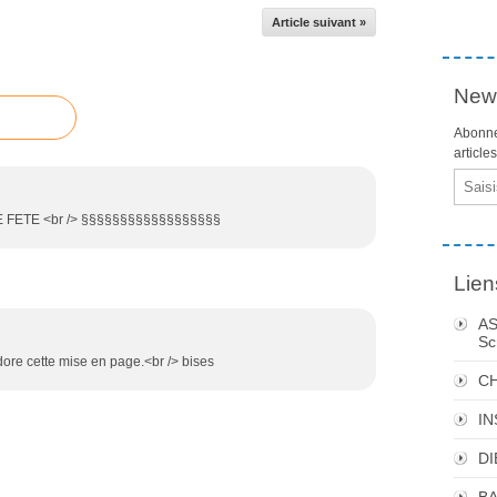
Article suivant »
News
Abonne
article
Email
 FETE <br /> §§§§§§§§§§§§§§§§§§
Lien
AS
Sc
adore cette mise en page.<br /> bises
C
I
DI