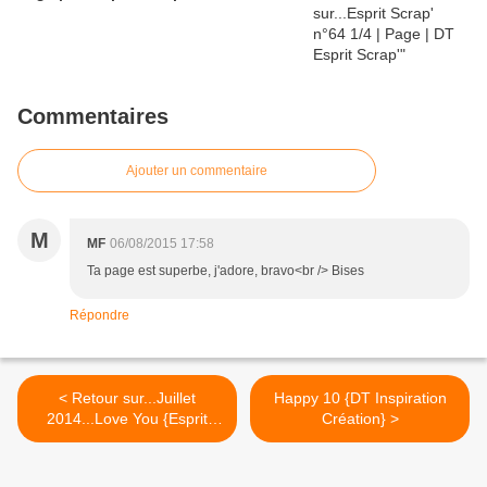
Commentaires
Ajouter un commentaire
M
MF
06/08/2015 17:58
Ta page est superbe, j'adore, bravo<br /> Bises
Répondre
< Retour sur...Juillet
Happy 10 {DT Inspiration
2014...Love You {Esprit
Création} >
Scrapbooking n°40}