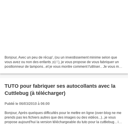
Bonjour, Avec un peu de récup', (ou un investissement minime selon que
vous avez ou non des enfants ;o) ! ), je vous propose de vous fabriquer un
positionneur de tampons...et je vous montre comment l'utiliser... Je vous mets
le tuto tout images...pour...
TUTO pour fabriquer ses autocollants avec la
Cuttlebug (à télécharger)
Publié le 06/03/2010 à 06:00
Bonjour, Après quelques difficultés pour le mettre en ligne (over-blog ne me
prends pas les fichiers autres que des images ou des vidéos...)...je vous
propose aujourd'hui la version téléchargeable du tuto pour la cuttlebug... ici
Merci @ bientôt ! Gw...