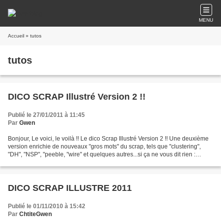
MENU
Accueil
» tutos
tutos
DICO SCRAP Illustré Version 2 !!
Publié le 27/01/2011 à 11:45
Par
Gwen
Bonjour, Le voici, le voilà !! Le dico Scrap Illustré Version 2 !! Une deuxième
version enrichie de nouveaux "gros mots" du scrap, tels que "clustering",
"DH", "NSP", "peeble, "wire" et quelques autres...si ça ne vous dit rien :
Téléchargez-le ICI. [cliquez...
DICO SCRAP ILLUSTRE 2011
Publié le 01/11/2010 à 15:42
Par
ChtiteGwen