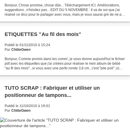
Bonjour, Chose promise, chose dûe... Téléchargement ICI. Améliorations,
suggestions...n'hésitez pas... EDIT DU 5 NOVEMBRE : Il va de soi que j'ai
réalisé ce dico pour le partager avec vous, mais je vous saurai gré de ne pas
transférer "bêtement" le fichier...
ETIQUETTES "Au fil des mois"
Publié le 01/11/2010 à 15:24
Par
ChtiteGwen
Bonjour, Comme promis dans les comm', je vous donne aujourd'hui le fichier
pdf avec les étiquettes que j'ai créées pour réaliser le mini album de bébé
"au fil des mois"...si vous avez une perfo ronde 3,8 cm...c'est "pile poil" ;o)
Téléchargement du PDF...
TUTO SCRAP : Fabriquer et utiliser un
positionneur de tampons...
Publié le 11/10/2010 à 19:01
Par
ChtiteGwen