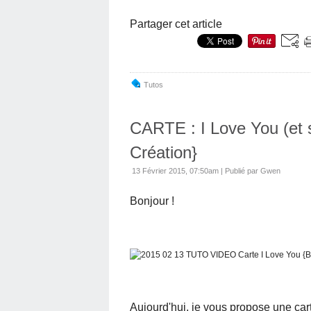
Partager cet article
Tutos
CARTE : I Love You (et s
Création}
13 Février 2015, 07:50am
|
Publié par Gwen
Bonjour !
Aujourd'hui, je vous propose une cart