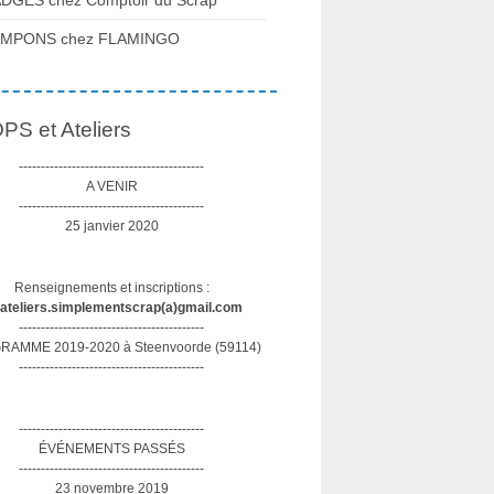
DGES chez Comptoir du Scrap
AMPONS chez FLAMINGO
S et Ateliers
------------------------------------------
A VENIR
------------------------------------------
25 janvier 2020
Renseignements et inscriptions :
sateliers.simplementscrap(a)gmail.com
------------------------------------------
AMME 2019-2020 à Steenvoorde (59114)
------------------------------------------
------------------------------------------
ÉVÉNEMENTS PASSÉS
------------------------------------------
23 novembre 2019