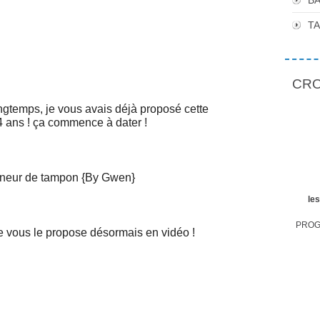
BA
T
CROP
ngtemps, je vous avais déjà proposé cette
 4 ans ! ça commence à dater !
le
PROGR
je vous le propose désormais en vidéo !