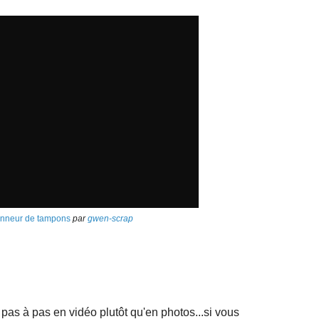
onneur de tampons
par
gwen-scrap
pas à pas en vidéo plutôt qu'en photos...si vous