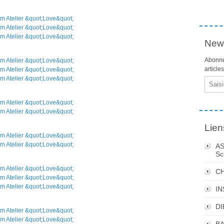
News
Abonne
article
Email
Lien
AS
Sc
C
I
DI