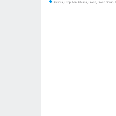
Ateliers
,
Crop
,
Mini Albums
,
Gwen
,
Gwen Scrap
,
K