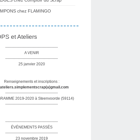
DGES chez Comptoir du Scrap
AMPONS chez FLAMINGO
S et Ateliers
------------------------------------------
A VENIR
------------------------------------------
25 janvier 2020
Renseignements et inscriptions :
sateliers.simplementscrap(a)gmail.com
------------------------------------------
AMME 2019-2020 à Steenvoorde (59114)
------------------------------------------
------------------------------------------
ÉVÉNEMENTS PASSÉS
------------------------------------------
23 novembre 2019