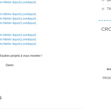
BA
T
CROP
d'autres projets à vous montrer !
Gwen
le
PROGR