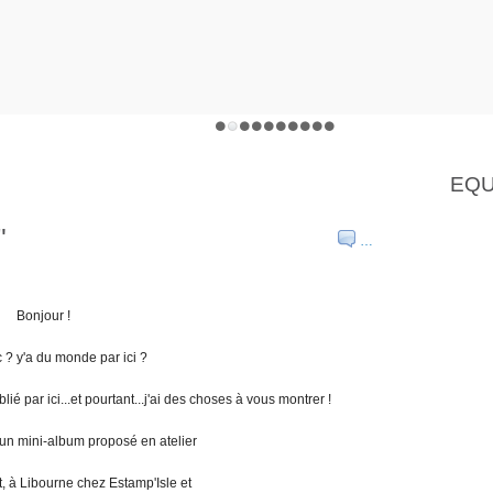
EQU
"
…
Bonjour !
c ? y'a du monde par ici ?
lié par ici...et pourtant...j'ai des choses à vous montrer !
n mini-album proposé en atelier
, à Libourne chez Estamp'Isle et