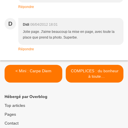
Répondre
D
Didi
06/04/2012 18:01
Jolie page. J'aime beaucoup la mise en page, avec toute la
place que prend la photo. Superbe.
Répondre
< Mini : Carpe Diem
COMPLICES : du bonheur
à toute
heure...enfin...presque !! >
Hébergé par Overblog
Top articles
Pages
Contact