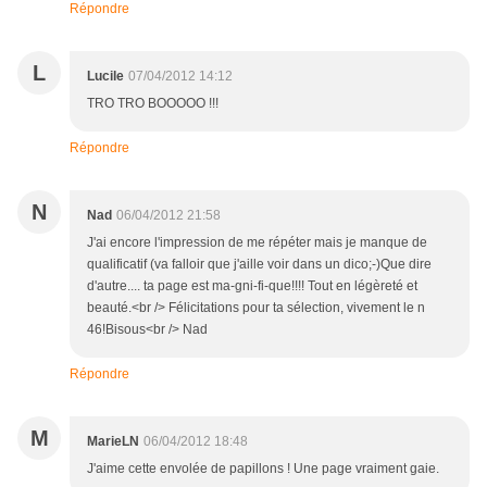
Répondre
L
Lucile
07/04/2012 14:12
TRO TRO BOOOOO !!!
Répondre
N
Nad
06/04/2012 21:58
J'ai encore l'impression de me répéter mais je manque de
qualificatif (va falloir que j'aille voir dans un dico;-)Que dire
d'autre.... ta page est ma-gni-fi-que!!!! Tout en légèreté et
beauté.<br /> Félicitations pour ta sélection, vivement le n
46!Bisous<br /> Nad
Répondre
M
MarieLN
06/04/2012 18:48
J'aime cette envolée de papillons ! Une page vraiment gaie.