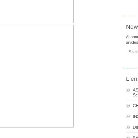
News
Abonne
article
Email
Lien
AS
Sc
C
I
DI