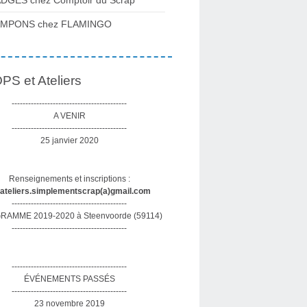
DGES chez Comptoir du Scrap
AMPONS chez FLAMINGO
S et Ateliers
------------------------------------------
A VENIR
------------------------------------------
25 janvier 2020
Renseignements et inscriptions :
sateliers.simplementscrap(a)gmail.com
------------------------------------------
AMME 2019-2020 à Steenvoorde (59114)
------------------------------------------
------------------------------------------
ÉVÉNEMENTS PASSÉS
------------------------------------------
23 novembre 2019