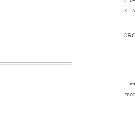
BA
T
CROP
le
PROGR