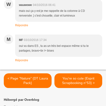
W
wauwowe
04/10/2016 06:41
mais oui ça y est je me rappelle de la colonne à CD
renversée ;) c'est chouette, clair et lumineux
Répondre
M
MF
03/10/2016 17:34
oui vu dans ES , tu as un très bel espace même si tu le
partages, bravo<br /> bises
Répondre
< Page "Nature" {DT Laura
You're so cute {Esprit
Pack}
Scrapbooking n°53} >
Hébergé par Overblog